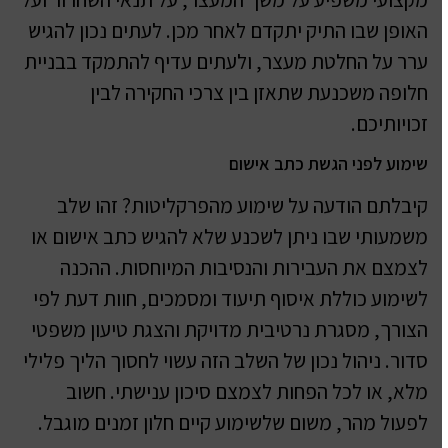
האופן שבו התיק יתקדם לאחר מכן. לעתים נכון להגיש
ערר על החלטת מעצר, ולעתים עדיף להתמקד בבניית
חלופה משכנעת שתאזן בין צרכי החקירה לבין
זכויותיכם.
שימוע לפני הגשת כתב אישום
קיבלתם הודעה על שימוע מהפרקליטות? זהו שלב
משמעותי שבו ניתן לשכנע שלא להגיש כתב אישום או
לצמצם את העבירות והנסיבות המיוחסות. ההכנה
לשימוע כוללת איסוף תיעוד ומסמכים, חוות דעת לפי
הצורך, מסגרת נרטיבית מדויקת והצגת טיעון משפטי
סדור. ניהול נכון של השלב הזה עשוי לחסוך הליך פלילי
מלא, או לכל הפחות לצמצם סיכון ענישתי. חשוב
לפעול מהר, משום שלשימוע קיים חלון זמנים מוגבל.