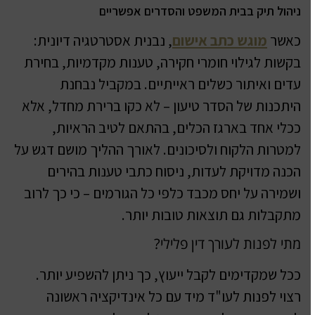
ניהול תיק בבית המשפט והסדרים אפשריים
כאשר
מוגש כתב אישום
, נבנית אסטרטגיה דיונית:
בקשות לגילוי חומרי חקירה, טענות מקדמיות, בחירת
עדים ואיתור כשלים ראייתיים. במקביל נבחנת
היתכנות של הסדר טיעון – לא כקו ברירת מחדל, אלא
ככלי אחד בארגז הכלים, בהתאם לטיב הראיות,
למטרות הלקוח ולסיכונים. לאורך ההליך מושם דגש על
הכנה מדויקת לעדות, ניסוח כתבי טענות בהירים
ושמירה על יחס מכבד כלפי כל הגורמים – כי כך לרוב
מתקבלות גם תוצאות טובות יותר.
מתי לפנות לעורך דין פלילי?
ככל שמקדימים לקבל ייעוץ, כך ניתן להשפיע יותר.
רצוי לפנות לעו"ד מיד עם כל אינדיקציה ראשונה