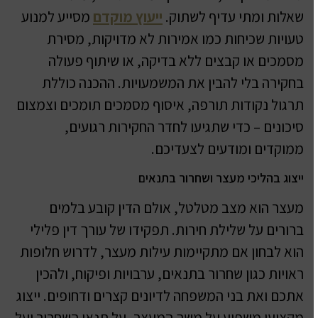
שאלות ומתי עדיף לשתוק.
ייעוץ מוקדם
מסייע למנוע
טעויות שכיחות כמו אמירות לא מדויקות, מסירת
מסמכים או קבצים ללא בדיקה, או שיתוף פעולה
בחקירה בלי להבין את המשמעויות. ההכנה כוללת
תרגול נקודות תורפה, איסוף מסמכים תומכים וצמצום
סיכונים – כדי שתגיעו לחדר החקירות רגועים,
ממוקדים ומודעים לצעדיכם.
ייצוג בהליכי מעצר ושחרור בתנאים
מעצר הוא מצב מטלטל, אולם הדין קובע בלמים
ברורים על שלילת חירות. תפקידו של עורך דין פלילי
הוא לבחון אם מתקיימות עילות מעצר, לדרוש חלופות
ראויות כגון שחרור בתנאים, ערבויות ופיקוח, ולהכין
אתכם ואת בני המשפחה לדיונים קצרים ודחופים. ייצוג
מקצועי משפיע על משך המעצר, על תנאי השחרור ועל