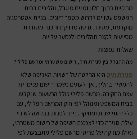
מתקיים בתוך חלון זמנים מוגבל, והליכים בבית
המשפט עשויים לדרוש מספר דיונים. בניית אסטרטגיה
מוקדמת, מסירת גרסה מדויקת והכנה מסודרת
מסייעות לקצר תהליכים ולמזער עלויות.
שאלות נפוצות
מה ההבדל בין סגירת תיק, רישום משטרתי ומרשם פלילי?
סגירת תיק
היא החלטה של רשויות האכיפה שלא
להמשיך בהליך, אך לעתים נשמר רישום פנימי על
עצם החקירה. מרשם פלילי כולל הרשעות שנקבעו
בבית המשפט ומנוהל לפי חוק המרשם הפלילי, עם
כללי התיישנות ומחיקה. ניתן לפנות בבקשה לשינוי
עילת סגירה כדי לצמצם חשיפה של רישום משטרתי,
ואילו מחיקה של פריטי מרשם פלילי מתבצעת לפי