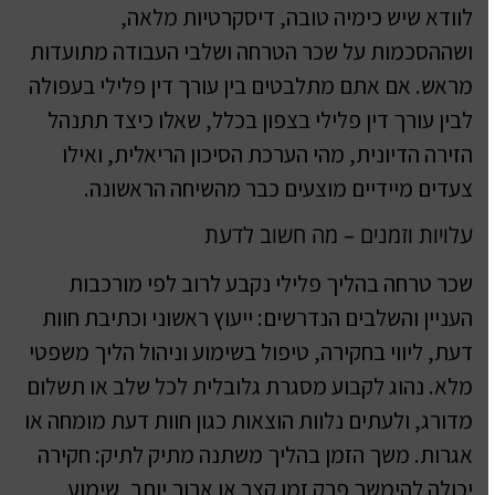
לוודא שיש כימיה טובה, דיסקרטיות מלאה,
ושההסכמות על שכר הטרחה ושלבי העבודה מתועדות
מראש. אם אתם מתלבטים בין עורך דין פלילי בעפולה
לבין עורך דין פלילי בצפון בכלל, שאלו כיצד תתנהל
הזירה הדיונית, מהי הערכת הסיכון הריאלית, ואילו
צעדים מיידיים מוצעים כבר מהשיחה הראשונה.
עלויות וזמנים – מה חשוב לדעת
שכר טרחה בהליך פלילי נקבע לרוב לפי מורכבות
העניין והשלבים הנדרשים: ייעוץ ראשוני וכתיבת חוות
דעת, ליווי בחקירה, טיפול בשימוע וניהול הליך משפטי
מלא. נהוג לקבוע מסגרת גלובלית לכל שלב או תשלום
מדורג, ולעתים נלוות הוצאות כגון חוות דעת מומחה או
אגרות. משך הזמן בהליך משתנה מתיק לתיק: חקירה
יכולה להימשך פרק זמן קצר או ארוך יותר, שימוע