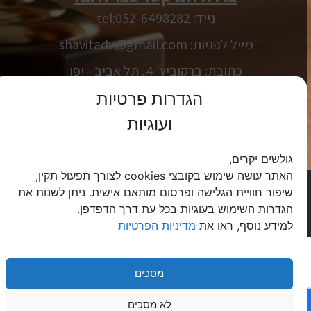
נייד: tel:052-6498282
מייל לפניות: shavitadv@gmail.com
כתובת: ברקוביץ' 4, תל אביב - יפו
כתובת: אנדרי סחרוב 9, חיפה
הגדרות פרטיות
ועוגיות
שעות פתיחה: ימים א' - ה' 09:00-23:00
ו' וערבי חג 09:00-17:00
גולשים יקרים,
האתר עושה שימוש בקובצי cookies לצורך תפעול תקין,
כל הזכויות שמורות © לעו"ד ונוטריון דנה שביט
שיפור חוויית הגלישה ופרסום מותאם אישית. ניתן לשנות את
מדיניות הפרטיות
|
הצהרת נגישות
הגדרות השימוש בעוגיות בכל עת דרך הדפדפן.
מקודם ע"י
Lawgital
|
קידום אתרים לעורכי דין
למידע נוסף, ראו את
מדיניות הפרטיות
מסכים
לא מסכים