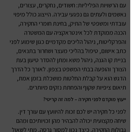
עם הרשויות הפליליות: חשודים, נחקרים, עצורים,
נאשמים ולעתים גם נפגעי עבירה. הייצוג כולל מיפוי
עובדתי ומשפטי של התיק, בחינת חומרי החקירה,
הכנה ממוקדת לכל אינטראקציה עם המשטרה
והפרקליטות, ניהול הליכים מקדמיים כגון שימוע לפני
כתב אישום, טיפול בהליכי מעצר ושחרור בתנאים,
בניית קו הגנה, ניהול משא ומתן להסדר טיעון בעת
הצורך והופעה בבתי המשפט בצפון. לאורך כל הדרך
הדגש הוא על קבלת החלטות מושכלת בזמן אמת,
תיאום ציפיות שקוף והפחתת נזקים מיותרים.
ייעוץ מוקדם לפני חקירה – למה זה קריטי?
לפני כל חקירה יש לכם זכות להיוועץ עם עורך דין.
שיחה מקצועית יכולה להבהיר מהן זכויותיכם ומהם
גבולות החקירה, כיצד נכון למסור גרסה, מתי לשאול