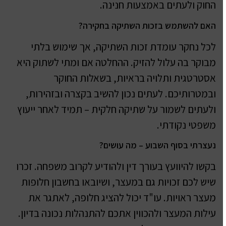
החוק ולעתים באמצעות חנינה.
האם להשתמש בזכות השתיקה בחקירה?
לכל נחקר עומדת זכות השתיקה, אך שימוש בלתי
מבוקר בה עלול להזיק. ההחלטה אם ומתי לשתוק היא
אסטרטגית ותלויה בראיות, בשאלות החוקר
ובמטרותיכם. לעתים נכון להשיב בקצרה ובזהירות,
ולעתים לשמור על שתיקה חלקית – תמיד לאחר ייעוץ
משפטי נקודתי.
נעצרתי בסוף השבוע – מה עושים?
בקשו להיוועץ בעורך דין ולהודיע לקרוב משפחה. זכרו
שיש לכם זכויות גם במעצר, ושיובאו בחשבון חלופות
מעצר ראויות. עו"ד יכול להציג חלופה, לאתגר את
עילות המעצר ולהכווין אתכם להתנהלות נכונה בדיון.