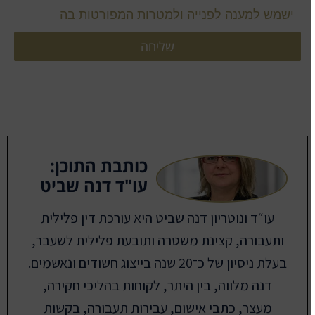
ישמש למענה לפנייה ולמטרות המפורטות בה
שליחה
כותבת התוכן:
עו"ד דנה שביט
עו״ד ונוטריון דנה שביט היא עורכת דין פלילית
ותעבורה, קצינת משטרה ותובעת פלילית לשעבר,
בעלת ניסיון של כ־20 שנה בייצוג חשודים ונאשמים.
דנה מלווה, בין היתר, לקוחות בהליכי חקירה,
מעצר, כתבי אישום, עבירות תעבורה, בקשות