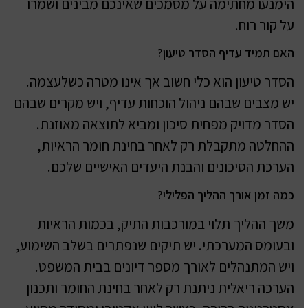
הימנעו מחתימה על מסמכים שאינכם מבינים ושמרו
על קור רוח.
האם תמיד עדיף הסדר טיעון?
הסדר טיעון הוא כלי חשוב אך אינו מטרה כשלעצמה.
יש מצבים שבהם ניהול הוכחות עדיף, ויש מקרים שבהם
הסדר מדויק מפחית סיכון ומביא לתוצאה מאוזנת.
ההחלטה מתקבלת רק לאחר בחינת חומר הראיות,
הערכת הסיכונים והבנת היעדים האישיים שלכם.
כמה זמן אורך ההליך הפלילי?
משך ההליך תלוי במורכבות התיק, בכמות הראיות
ובעומס המערכתי. יש תיקים שנפתרים בשלב השימוע,
ויש המתנהלים לאורך מספר דיונים בבית המשפט.
הערכה ריאלית ניתנת רק לאחר בחינת החומר ותכנון