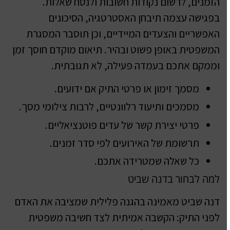
הזמנים, לרשום נקודות חשובות ולנסח שאלות.
בפגישה עצמה תיבחן האסטרטגיה, הסיכונים
האפשריים והצעדים המיידיים, וכן תוסבר המסגרת
המשפטית באופן פשוט ובהיר. תיאום מוקדם חוסך זמן
וממקם אתכם בעמדה פעילה, לא תגובתית.
מסמך זימון או פרטי התיק אם ידועים.
מסמכים ותיעוד רלוונטיים, לרבות צילומי מסך.
פרטי יצירת קשר של עדים פוטנציאליים.
תרשומת של האירועים לפי סדר זמנים.
כל שאלה שמטרידה אתכם.
למה לבחור בדנה שביט
דנה שביט מאמינה בהגנה פלילית שמציבה את האדם
לפני התיק: הקשבה אמיתית לצד חשיבה משפטית