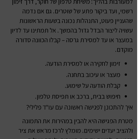
למעורבות בהליך: משיחת טלפון של חוקר, דרך זימון
רשמי, ועד ביקור פתע של שוטרים. גם אם נדמה
שהעניין פעוט, התנהלות נכונה בשעות הראשונות
עשויה ליצור הבדל גדול בהמשך. אל תמתינו עד לדיון
במעצר או עד למסירת גרסה – קבלו הכוונה סדורה
מוקדם.
זימון לחקירה או למסירת הודעה.
מעצר או עיכוב בתחנה.
קבלת הודעה על שימוע.
חיפוש בבית, ברכב או תפיסת טלפון.
איך להתכונן לפגישה ראשונה עם עו"ד פלילי?
מטרת הפגישה היא להבין במהירות את התמונה
ולהציב יעדים ישימים. מומלץ לרכז מראש את ציר