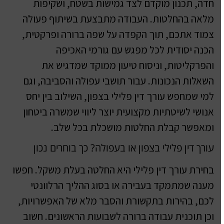
חדה, תכנון מוקדם לצד גמישות בשטח, ושקיפות
מלאה בהחלטות. העבודה מתבצעת בשיתוף פעולה
צמוד אתכם, תוך הקפדה על שפה ברורה ופרקטית,
הכנה יסודית לכל מפגש עם גורמי האכיפה
והפרקליטות, וניסוח טיעון ממוקד שמדגיש את
השאלות הנכונות. עבור תושבי עפולה והסביבה, וגם
למי שמחפש עורך דין פלילי בצפון, השילוב בין יחס
אנושי לשיטתיות מקצועית יוצר ליווי שמשרה ביטחון
ומאפשר קבלת החלטות מושכלת בכל שלב.
עורך דין פלילי בצפון או בעפולה? כך בוחרים נכון
בחירת עורך דין פלילי היא החלטה בעלת משקל. חפשו
מענה שמתמקד בעבירה או בסוג ההליך הרלוונטי
לכם, בהירות בתקשורת והסבר מלא של האפשרויות,
וכן תוכנית עבודה ברורה לשבועות הראשונים. חשוב