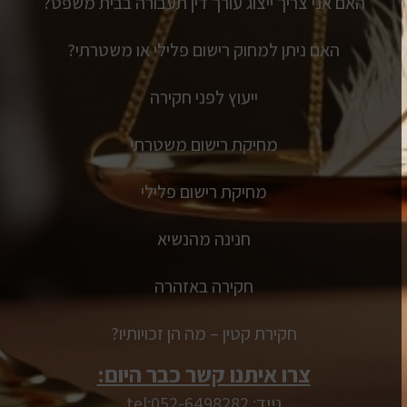
האם אני צריך ייצוג עורך דין תעבורה בבית משפט?
האם ניתן למחוק רישום פלילי או משטרתי?
ייעוץ לפני חקירה
מחיקת רישום משטרתי
מחיקת רישום פלילי
חנינה מהנשיא
חקירה באזהרה
חקירת קטין – מה הן זכויותיו?
צרו איתנו קשר כבר היום:
נייד: tel:052-6498282