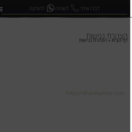
דברו איתי:
לשיחה
להודעה
הצהרת נגישות
דף הבית
»
הצהרת נגישות
הנדון: הצהרת נגישות
עבור: דנה שביט – משרד עו"ד ונוטריון
בתאריך 18.05.26 האתר בכתובת
https://shavitkantor.com
נבדק והוא עומד ברמת הנגישות AA
מאת – WiserSEO
באתר המצוין לעיל הוטמעה הצהרת נגישות הכוללת: