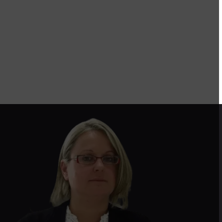
בכל שאלה, בעיה או בקשת עזרה הקשורה בנגישות, אתם
מוזמנים בחפץ לב לפנות לממונה הנגישות מטעמנו, עו"ד
דנה שביט, באחד מאמצעי הקשר הבאים – ואנו נעשה את
מירב המאמצים לעזור : 052-6498282;
shavitadv@gmail.com.