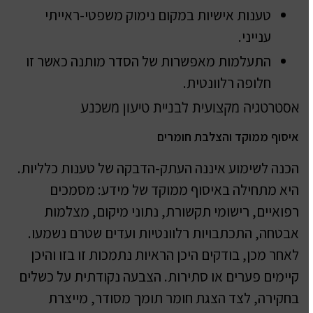
טענות אישיות במקום נימוק משפטי-ראייתי
ענייני.
התעלמות מאפשרות של הסדר מותנה כאשר זו
חלופה רלוונטית.
אסטרטגיה מקצועית לבניית טיעון משכנע
איסוף ממוקד והצלבת חומרים
הכנה לשימוע איננה העתק-הדבקה של טענות כלליות.
היא מתחילה באיסוף ממוקד של מידע: מסמכים
רפואיים, רישומי תקשורת, נתוני מיקום, מצלמות
אבטחה, התכתבויות רלוונטיות ועדים שטרם נשמעו.
לאחר מכן, בודקים היכן הראיות נתמכות זו בזו והיכן
קיימים פערים או סתירות. הצבעה נקודתית על כשלים
בחקירה, לצד הצגת חומר תומך מסודר, מייצרת