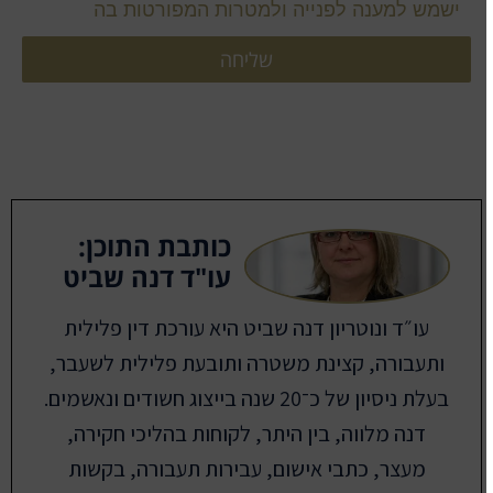
ישמש למענה לפנייה ולמטרות המפורטות בה
שליחה
כותבת התוכן:
עו"ד דנה שביט
עו״ד ונוטריון דנה שביט היא עורכת דין פלילית
ותעבורה, קצינת משטרה ותובעת פלילית לשעבר,
בעלת ניסיון של כ־20 שנה בייצוג חשודים ונאשמים.
דנה מלווה, בין היתר, לקוחות בהליכי חקירה,
מעצר, כתבי אישום, עבירות תעבורה, בקשות