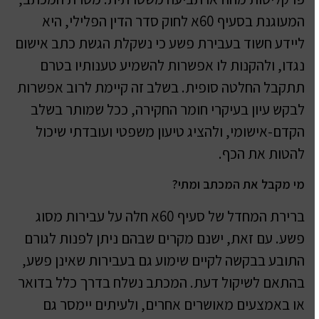
המעוגנת בסעיף 60א לחוק סדר הדין הפלילי, היא
ליידע חשוד בעבירת פשע כי נשקלת הגשת כתב אישום
נגדו, ולהקנות לו אפשרות להשמיע טענותיו בטרם
תתקבל החלטה סופית. בשלב זה קיימת לרוב אפשרות
לבקש עיון בעיקרי חומר החקירה, ככל שמותר בשלב
הקדם-אישומי, ולהציג טיעון משפטי ועובדתי שיכול
להטות את הכף.
מי מקבל את המכתב ומתי?
ברירת המחדל של סעיף 60א חלה על עבירות מסוג
פשע. עם זאת, ישנם מקרים שבהם ניתן לפנות לגורם
התובע בבקשה לקיים שימוע גם בעבירות שאינן פשע,
בהתאם לשיקול דעת. המכתב נשלח בדרך כלל בדואר
או באמצעים מאושרים אחרים, ולעיתים יימסר גם