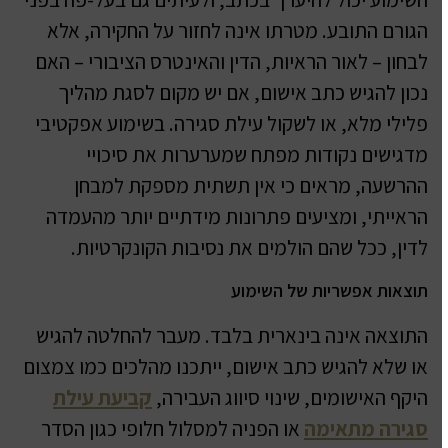
הגורם התובע. מטרתו אינה לחזור על החקירה, אלא
לבחון – לאור הראיות, הדין והאינטרס הציבורי – האם
נכון להגיש כתב אישום, אם יש מקום לסגת מהליך
פלילי מלא, או לשקול עילת סגירה. בשימוע אפקטיבי
מדגישים נקודות מפתח שמערערות את סיכויי
ההרשעה, מראים כי אין תשתית מספקת למבחן
הראייתי, ומציעים פתרונות מידתיים יותר מהעמדה
לדין, ככל שהם הולמים את נסיבות הקונקרטיות.
תוצאות אפשריות של השימוע
התוצאה אינה בינארית בלבד. מעבר להחלטה להגיש
או שלא להגיש כתב אישום, ייתכנו מהלכים כמו צמצום
היקף האישומים, שינוי סיווג העבירה,
קביעת עילת
סגירה מתאימה
או הפניה למסלול חלופי כגון הסדר