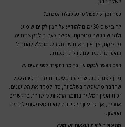
לשלב הבא.
כמה זמן יש לפעול מרגע קבלת המכתב?
לרוב יש כ-30 ימים להודיע על רצון לקיים שימוע
ולהגיש בקשה מנומקת. אפשר לעתים לבקש דחייה
מנומקת, אך אין ודאות שתתקבל. מומלץ להתחיל
בהיערכות מיד עם קבלת המכתב.
האם אפשר לבקש עיון בחומר החקירה לפני השימוע?
ניתן לפנות בבקשה לעיון בעיקרי חומר החקירה ככל
שהדבר מתאפשר בשלב זה, כדי למקד את הטיעונים.
זכות העיון המלאה בחומר הראיות מוסדרת בהקשרים
אחרים, אך גם עיון חלקי יכול להיות משמעותי לבניית
הטיעון.
מה יכולות להיות תוצאות השימוע?