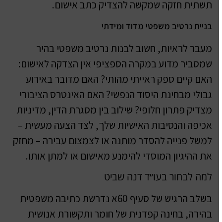
תשתית חזקה שמקשה להצדיק כתב אישום.
בניית נרטיב משפטי מדוד ומידתי
מעבר לראיות, חשוב לבנות נרטיב משפטי בהיר
שמסביר מדוע במקרה הספציפי אין הצדקה לאישום:
האם קיים ספק ראייתי מהותי? האם מדובר באירוע
גבולי מבחינת היסוד הנפשי? האם האינטרס הציבורי
מצדיק פתרון חלופי? שילוב בין מסגרת הדין, מדיניות
אכיפה והנסיבות האישיות שלך, לצד הצעה מעשית –
למשל פנייה להסדר מותנה או לצמצום עבירה – מחזק
את ההיגיון המוסדי להימנע מאישום או למתן אותו.
למה לבחור בעו״ד דנה שביט
בשלב הרגיש של סעיף 60א נדרשת כתיבה משפטית
בהירה, בחינה קפדנית של חומר ותקשורת אנושית