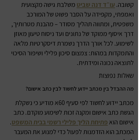
קשובה.
עו״ד דנה שביט
משלבת גישה מקצועית
ואמפתי, מקפידה על הסבר פשוט של המורכב
משפטית, ומתווה תהליך מסודר – מהבנת מטרותיך,
דרך איסוף ממוקד של נתונים ועד ניסוח טיעון מאוזן
לשימוע. לכל אורך הדרך נשמרת דיסקרטיות מלאה
והתמקדות במהות: צמצום סיכון פלילי ושיפור הסיכוי
לתוצאה נכונה ומידתית.
שאלות נפוצות
מה ההבדל בין מכתב יידוע לחשוד לבין כתב אישום?
מכתב יידוע לחשוד לפי סעיף 60א מודיע כי נשקלת
הגשת כתב אישום ומקנה זכות לשימוע מוקדם. כתב
אישום הוא
פתיחת הליך פלילי רשמי בבית המשפט
.
המכתב הוא הזדמנות לפעול כדי למנוע את המעבר