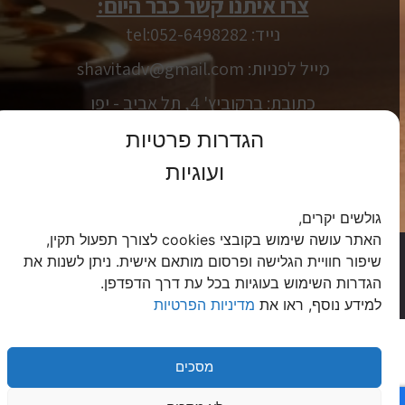
צרו איתנו קשר כבר היום:
נייד: tel:052-6498282
מייל לפניות: shavitadv@gmail.com
כתובת: ברקוביץ' 4, תל אביב - יפו
כתובת: אנדרי סחרוב 9, חיפה
הגדרות פרטיות
ועוגיות
שעות פתיחה: ימים א' - ה' 09:00-23:00
ו' וערבי חג 09:00-17:00
גולשים יקרים,
האתר עושה שימוש בקובצי cookies לצורך תפעול תקין,
כל הזכויות שמורות © לעו"ד ונוטריון דנה שביט
שיפור חוויית הגלישה ופרסום מותאם אישית. ניתן לשנות את
מדיניות הפרטיות
|
הצהרת נגישות
הגדרות השימוש בעוגיות בכל עת דרך הדפדפן.
מקודם ע"י
Lawgital
|
קידום אתרים לעורכי דין
למידע נוסף, ראו את
מדיניות הפרטיות
מסכים