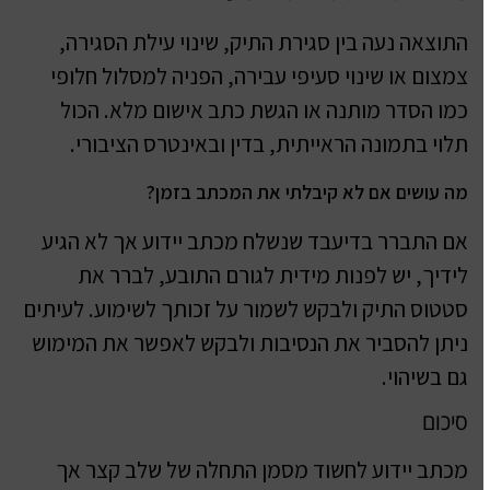
התוצאה נעה בין סגירת התיק, שינוי עילת הסגירה,
צמצום או שינוי סעיפי עבירה, הפניה למסלול חלופי
כמו הסדר מותנה או הגשת כתב אישום מלא. הכול
תלוי בתמונה הראייתית, בדין ובאינטרס הציבורי.
מה עושים אם לא קיבלתי את המכתב בזמן?
אם התברר בדיעבד שנשלח מכתב יידוע אך לא הגיע
לידיך, יש לפנות מידית לגורם התובע, לברר את
סטטוס התיק ולבקש לשמור על זכותך לשימוע. לעיתים
ניתן להסביר את הנסיבות ולבקש לאפשר את המימוש
גם בשיהוי.
סיכום
מכתב יידוע לחשוד מסמן התחלה של שלב קצר אך