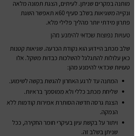
מותנה במקרים שניתן. לעיתים, הצגת תמונה מלאה
ונקייה משגיאות בשלב סעיף 60א תאפשר השגת
פתרון מידתי יותר מהליך פלילי מלא.
טעויות נפוצות שכדאי להימנע מהן
שלב מכתב היידוע הוא נקודת הכרעה. שגיאות קטנות
כאן עלולות להתגלגל להשלכות כבדות משקל. אלו
טעויות שכדאי להימנע מהן:
המתנה עד לרגע האחרון להגשת בקשה לשימוע.
שליחת מכתב כללי ולא ממוסמך בראיות.
הצגת גרסה חדשה הסותרת אמירות קודמות ללא
הנמקה.
ויתור על בקשת עיון בעיקרי חומר החקירה, ככל
שניתן בשלב זה.