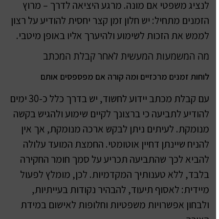
לנציג משפטי אם מונה. מרגע היציאה לדרך – מרוץ
הזמנים מתחיל: יש חלון זמן קצר יחסית להודיע על רצון
לממש את הזכות לשימוע ולהיערך אליו באופן מיטבי.
מה המשמעות המעשית לאחר קבלת המכתב
לוחות זמנים מרכזיים ומה קורה אם מפספסים אותם
עם קבלת מכתב יידוע לחשוד, יש בדרך כלל כ-30 ימים
להודיע לתביעה כי ברצונך לקיים שימוע ולהגיש בקשה
מנומקת. לעיתים ניתן לבקש ארכה מנומקת, אך אין
להניח שיינתן דחיין אוטומטי. החמצת המועד עלולה
להביא לכך שהתביעה תכריע על סמך חומר החקירה
בלבד, ללא טענותיך המקדמיות. לכן, מומלץ לפעול
מיידית: לאסוף תיעוד, להבהיר נקודות בעייתיות,
ולבחון אפשרויות משפטיות וחלופות לאישום במידת