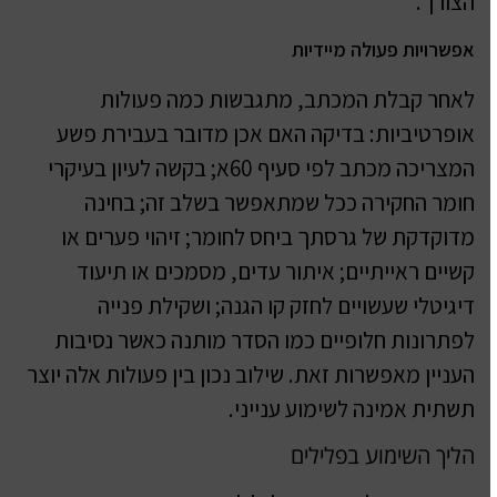
הצורך.
אפשרויות פעולה מיידיות
לאחר קבלת המכתב, מתגבשות כמה פעולות
אופרטיביות: בדיקה האם אכן מדובר בעבירת פשע
המצריכה מכתב לפי סעיף 60א; בקשה לעיון בעיקרי
חומר החקירה ככל שמתאפשר בשלב זה; בחינה
מדוקדקת של גרסתך ביחס לחומר; זיהוי פערים או
קשיים ראייתיים; איתור עדים, מסמכים או תיעוד
דיגיטלי שעשויים לחזק קו הגנה; ושקילת פנייה
לפתרונות חלופיים כמו הסדר מותנה כאשר נסיבות
העניין מאפשרות זאת. שילוב נכון בין פעולות אלה יוצר
תשתית אמינה לשימוע ענייני.
הליך השימוע בפלילים