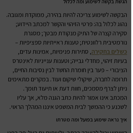
הגשת בקשה לשימוע ומה לכלול
הבקשה לשימוע צריכה להיות בהירה, ממוקדת ומגובה.
נהוג לכלול בה: פרטי הזיהוי והקשר למכתב היידוע;
סקירה קצרה של התיק מנקודת מבטך; מסגרת
נורמטיבית רלוונטית; טענות ראייתיות ספציפיות –
כשלים בחקירה
, סתירות פנימיות, אמינות עדים,
בעיות זיהוי, מחדלי גבייה; וטענות ענייניות לאינטרס
הציבורי – פער בין חומרת החשד לבין נסיבות החיים,
תרומה לחברה, שיקולי שיקום ועוד. במקרים מתאימים
ניתן לצרף מסמכים, חוות דעת או תיעוד תומך.
המכתב אינו אמור להיות כתב הגנה מלא, אך עליו
לשכנע כי ההמשך לבית המשפט איננו המהלך הראוי.
איך נראה שימוע בפועל ומה מטרתו
השימוע יכול להיערך בכתב, ולעיתים גם בעל-פה בפני