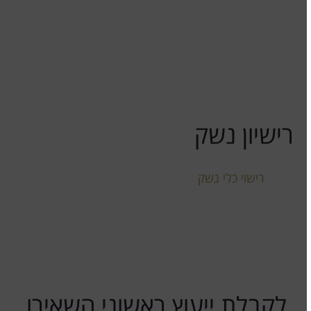
ולאחר מכן יאמר לך האם ניתן לטפל ברישומך באופן מיידי
או שצריך להמתין תקופה נוספת וכן תקבל הערכה מקצועית
באשר לאחוזי ההצלחה של בקשה הרלוונטית למקרה
שלך!!!
לנגד עיני טובתך האישית בלבד!!!
רישיון נשק
משרדי מתמחה בהגשת השגות ועררים למשטרת ישראל
ופקיד
רישוי כלי נשק
, בעקבות סירוב לבקשת רישיון נשק
ו/או שלילת רישיון נשק .
משרדי בעל ניסיון בהגשת עתירה מנהלית לבית המשפט
לאחר סירוב פקיד רישוי נשק להעניק רישיון נשק ו/או
להשיב לאזרח את רישיון הנשק שנשלל ממנו.
לקבלת ייעוץ ראשוני השאירו