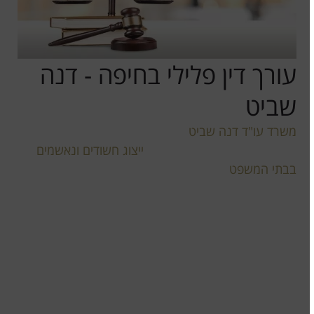
עורך דין פלילי בחיפה - דנה
שביט
משרד עו"ד דנה שביט
הוקם ע"י עורכת דין דנה שביט.
המשרד מתמחה במשפט פלילי,
ייצוג חשודים ונאשמים
בבתי המשפט
בכל הארץ ונותן ייעוץ משפטי בתחום
המשפט הפלילי, דיני תעבורה וכן מחיקת רישום פלילי
וביטול רישום משטרתי.
עורכת דין דנה שביט בעלת ניסיון משפטי רב כקצינת
משטרה וכסנגורית פלילית (כ-20 שנים), אשר נרכש
מהופעות רבות בבתי המשפט ברחבי הארץ. לקוח המשרד
יקבל טיפול מקצועי, אמין, מסור לאורך כל ההליך.