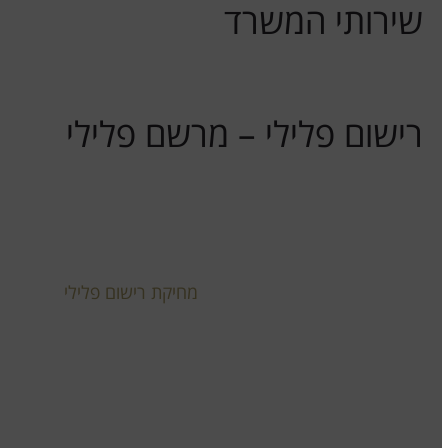
שירותי המשרד
משרדי מעניק ללקוחותיו סיוע וליווי בהתנהלות מול מערכת
אכיפת החוק הפלילית בכללותה, לרבות בתחום התעבורה.
רישום פלילי – מרשם פלילי
נושא זה הנו מהותי ביותר ובעל השלכות הרות גורל ,
לעתים, על חיי אדם. תחום זה בעל נגיעה לחלק נכבד
מהציבור ולכן במשרדי מחלקה נפרדת המטפלת בתחום
ייחודי זה.
משרדי מתמחה בעריכת בקשות ל
מחיקת רישום פלילי
וביטול תיקי משטרה סגורים כשאחוזי ההצלחה של משרדנו
בבקשות מסוג זה הינם גבוהים ביותר (מח' הרישום הפלילי
של משרדנו תמנע מהגשת בקשה עבור לקוח שסיכויי
בקשתו נמוכים!!!).
לקוח יקר, משרדי יבדוק את פלט המרשם הפלילי שלך